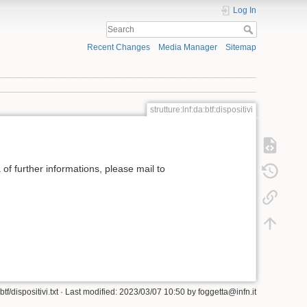
Log In
Recent Changes
Media Manager
Sitemap
strutture:lnf:da:btf:dispositivi
 of further informations, please mail to
btf/dispositivi.txt
· Last modified: 2023/03/07 10:50 by
foggetta@infn.it