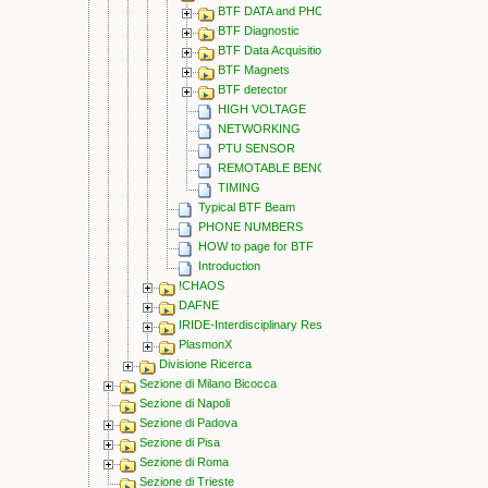
BTF DATA and PHOTO
BTF Diagnostic
BTF Data Acquisition
BTF Magnets
BTF detector
HIGH VOLTAGE
NETWORKING
PTU SENSOR
REMOTABLE BENCH
TIMING
Typical BTF Beam
PHONE NUMBERS
HOW to page for BTF
Introduction
!CHAOS
DAFNE
IRIDE-Interdisciplinary Research Infrastructure based on D
PlasmonX
Divisione Ricerca
Sezione di Milano Bicocca
Sezione di Napoli
Sezione di Padova
Sezione di Pisa
Sezione di Roma
Sezione di Trieste