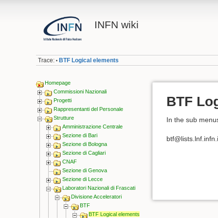
INFN wiki
Trace:
BTF Logical elements
•
Homepage
Commissioni Nazionali
BTF Log
Progetti
Rappresentanti del Personale
Strutture
In the sub menus 
Amministrazione Centrale
Sezione di Bari
btf@lists.lnf.infn.i
Sezione di Bologna
Sezione di Cagliari
CNAF
Sezione di Genova
Sezione di Lecce
Laboratori Nazionali di Frascati
Divisione Acceleratori
BTF
BTF Logical elements