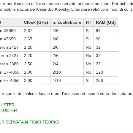
ter per il calcolo di fisica teorica riservato ai teorici nucleari. Per ric
ponsabile nazionale Alejandro Kievsky. L'harware relativo ai nodi di cui
U
Clock (
GHz
)
n. socket/core
HT
RAM (
GB
)
n X5650
2.67
2/6
Si
96
n X5650
2.67
2/6
Si
96
eron 2427
2.20
2/6
No
32
eron 2427
2.20
2/6
No
32
eron 2380
2.50
2/4
No
32
n E7-4850
2.00
2/10
No
128
n E7-4850
2.00
4/10
Si
256
to è quello del calcolo locale e per l'accesso ad esso è stata dedicata un
LUSTER
CLUSTER
RISERVATA AI FISICI TEORICI