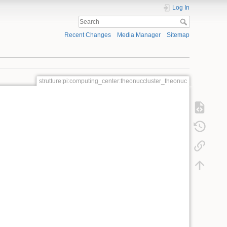
Log In
Recent Changes
Media Manager
Sitemap
strutture:pi:computing_center:theonuccluster_theonuc