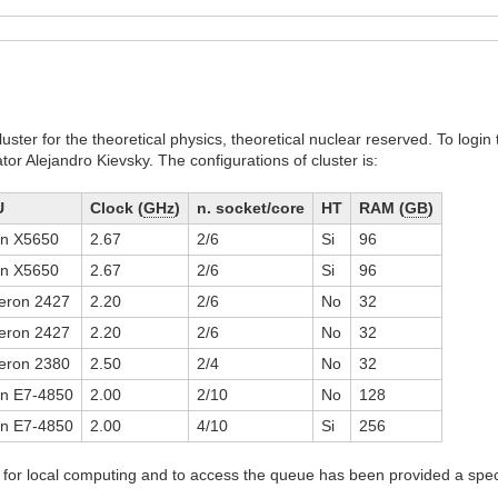
uster for the theoretical physics, theoretical nuclear reserved. To logi
tor Alejandro Kievsky. The configurations of cluster is:
U
Clock (
GHz
)
n. socket/core
HT
RAM (
GB
)
n X5650
2.67
2/6
Si
96
n X5650
2.67
2/6
Si
96
eron 2427
2.20
2/6
No
32
eron 2427
2.20
2/6
No
32
eron 2380
2.50
2/4
No
32
n E7-4850
2.00
2/10
No
128
n E7-4850
2.00
4/10
Si
256
for local computing and to access the queue has been provided a speci