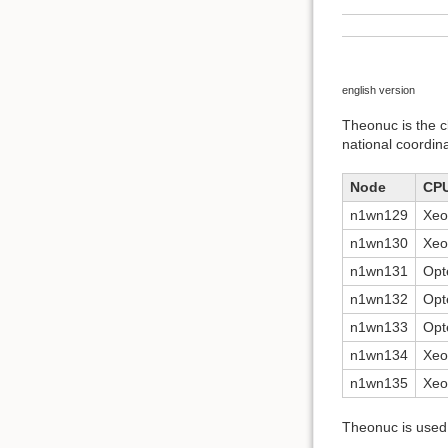
english version
Theonuc is the cl
national coordina
Node
CP
n1wn129
Xeo
n1wn130
Xeo
n1wn131
Opt
n1wn132
Opt
n1wn133
Opt
n1wn134
Xeo
n1wn135
Xeo
Theonuc is used 