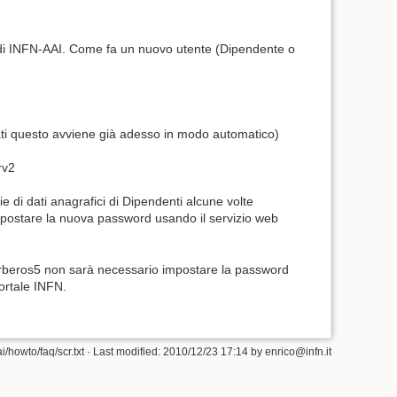
di INFN-AAI. Come fa un nuovo utente (Dipendente o
iati questo avviene già adesso in modo automatico)
rv2
e di dati anagrafici di Dipendenti alcune volte
mpostare la nuova password usando il servizio web
Kerberos5 non sarà necessario impostare la password
Portale INFN.
i/howto/faq/scr.txt
· Last modified: 2010/12/23 17:14 by
enrico@infn.it