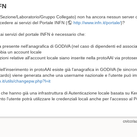
FN
Sezione/Laboratorio/Gruppo Collegato) non ha ancora nessun server 
cedere ai servizi del Portale INFN (
http://www.infn.it/portale/
)?
in SAML SSO
i servizi del portale INFN è necessario che:
ia presente nell'anagrafica di GODiVA (nel caso di dipendenti ed assoc
bbia un account locale
zioni relative all'account locale siano inserite nella protoAAI via protose
l'inserimento in protoAAI esiste già l'anagrafica in GODiVA (le sincroni
itardo) viene generata anche una username nazionale e l'utente può i
fn.it/utils/changepw.php?l=it
 che hanno già una infrastruttura di Autenticazione locale basata su 
to l'utente potrà utilizzare le credenziali locali anche per l'accesso al 
cn/ccr/aa