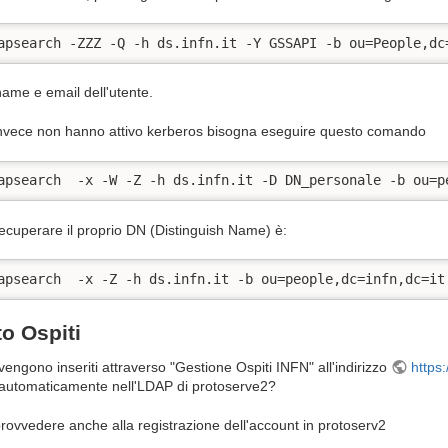
apsearch -ZZZ -Q -h ds.infn.it -Y GSSAPI -b ou=People,dc
successive
name e email dell'utente.
 invece non hanno attivo kerberos bisogna eseguire questo comando
apsearch  -x -W -Z -h ds.infn.it -D DN_personale -b ou=p
3.x
ecuperare il proprio DN (Distinguish Name) è:
apsearch  -x -Z -h ds.infn.it -b ou=people,dc=infn,dc=it
o Ospiti
 vengono inseriti attraverso "Gestione Ospiti INFN" all'indirizzo
https
 automaticamente nell'LDAP di protoserve2?
ovvedere anche alla registrazione dell'account in protoserv2