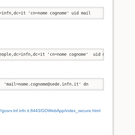
=infn,dc=it 'cn=nome cognome' uid mail 
eople,dc=infn,dc=it 'cn=nome cognome'  uid mail
  'mail=nome.cognome@sede.infn.it' dn
://gosrv.lnf.infn.it:8443/GOWebApp/index_secure.html