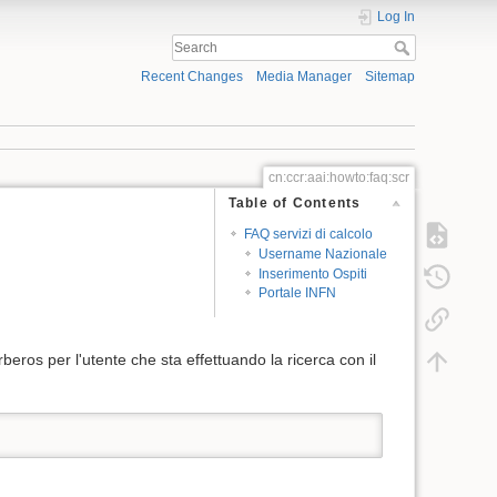
Log In
Recent Changes
Media Manager
Sitemap
cn:ccr:aai:howto:faq:scr
Table of Contents
FAQ servizi di calcolo
Username Nazionale
Inserimento Ospiti
Portale INFN
ros per l'utente che sta effettuando la ricerca con il