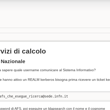
vizi di calcolo
Nazionale
 sapere quale username comunicare al Sistema Informativo?
e hanno attivo un REALM kerberos bisogna prima ricevere un ticket kerbe
afs_che_esegue_ricerca@sede.infn.it 
assword di AFS, poi eseguire un ldapsearch con il nome e il cognome