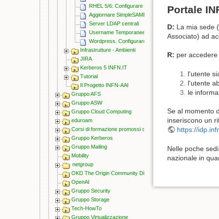
RHEL 5/6: Configurare un Service Provider SAML 2.0
Portale IN
Aggiornare SimpleSAMLphp
Server LDAP centrali
D:
La mia sede (
Username Temporanee
Associato) ad ac
Wordpress. Configurare SAML 2.0 con plugin Onelog
Infrastrutture - Ambienti
R:
per accedere a
JIRA
Kerberos 5 INFN.IT
l'utente s
Tutorial
l'utente a
Il Progetto INFN-AAI
le informa
Gruppo AFS
Gruppo ASW
Se al momento del
Gruppo Cloud Computing
inseriscono un r
eduroam
https://idp.in
Corsi di formazione promossi da CCR
Gruppo Kerberos
Gruppo Mailing
Nelle poche sedi
Mobility
nazionale in quan
netgroup
OKD The Origin Community Distribution of Kubernetes
OpenAI
Gruppo Security
Gruppo Storage
Tech-HowTo
Gruppo Virtualizzazione