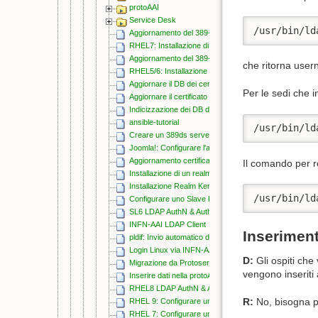
protoAAI
Service Desk
/usr/bin/ld
Aggiornamento del 389-ds 1.2.x
RHEL7: Installazione di 389 Directory Server 1.3.6 e 
Aggiornamento del 389-ds 1.3.x
che ritorna user
RHEL5/6: Installazione di 389 Directory Server 1.x
Aggiornare il DB dei certificati delle CA nel 389-ds
Per le sedi che
Aggiornare il certificato del 389-ds
Indicizzazione dei DB del 389DS
ansible-tutorial
/usr/bin/ld
Creare un 389ds server tramite Ansible (CentOS 7)
Joomla!: Configurare l'accesso SAML 2.0 con Joomla! 
Aggiornamento certificato IdP
Il comando per r
Installazione di un realm Kerberos5
Installazione Realm Kerberos in Laboratorio
/usr/bin/ld
Configurare uno Slave KDC nel realm INFN.IT
SL6 LDAP AuthN & AuthZ
INFN-AAI LDAP Client
Inseriment
pldif: Invio automatico di mail personalizzate e firmate
Login Linux via INFN-AAI
D:
Gli ospiti che
Migrazione da Protoserv1 a Protoserv2
vengono inseriti
Inserire dati nella protoAAI v1 (DISMESSO)
RHEL8 LDAP AuthN & AuthZ
R:
No, bisogna pr
RHEL 9: Configurare un Service Provider SAML 2.0
RHEL 7: Configurare un Service Provider SAML 2.0