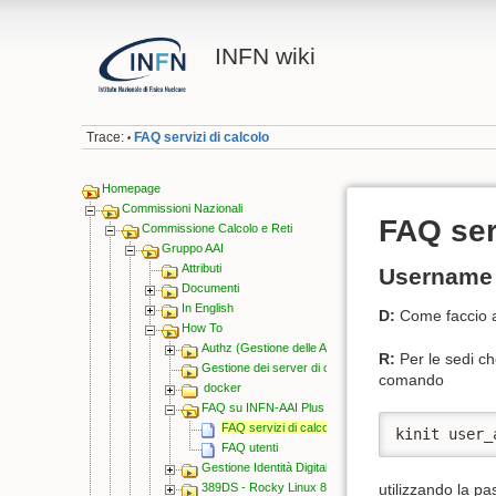
INFN wiki
Trace:
FAQ servizi di calcolo
•
Homepage
Commissioni Nazionali
FAQ ser
Commissione Calcolo e Reti
Gruppo AAI
Attributi
Username 
Documenti
In English
D:
Come faccio a
How To
Authz (Gestione delle Autorizzazioni)
R:
Per le sedi ch
Gestione dei server di core
comando
docker
FAQ su INFN-AAI Plus
FAQ servizi di calcolo
kinit user_
FAQ utenti
Gestione Identità Digitali
389DS - Rocky Linux 8.x e 9.x
utilizzando la p